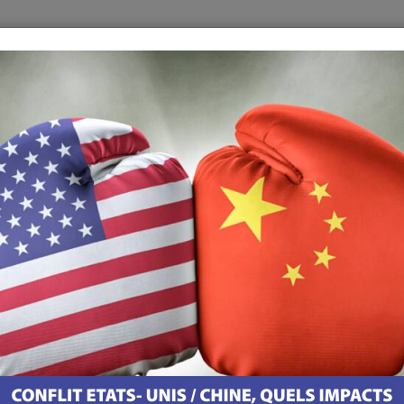
oniques
Les Meilleures Adresses Au Portugal
Contact
Appli
ne avec Bernard Weill #3.15
ine avec Bernard Weill #3
TÉLÉCHARGER LE PODCAST