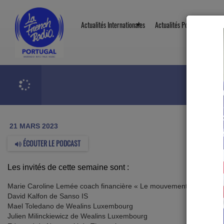
Actualités Internationales
Actualités Portugal
Chr
Podcasts
Parlons Patrimoine
21/03 – Parlons Patrimoi
21/03 – Parlons Patrimo
21 MARS 2023
ÉCOUTER LE PODCAST
Les invités de cette semaine sont :
Marie Caroline Lemée coach financière « Le mouvement Fire »
David Kalfon de Sanso IS
Mael Toledano de Wealins Luxembourg
Julien Milinckiewicz de Wealins Luxembourg