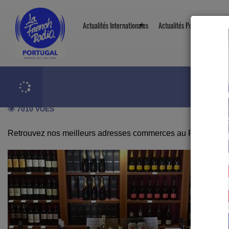
Pages
Les Meilleures Adresses Au Portugal
Commerc
Actualités Internationales
Actualités Portugal
Chr
Commerces
7010 VUES
Retrouvez nos meilleurs adresses commerces au Portugal