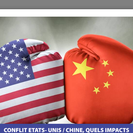
es
Commerces
oniques
Les Meilleures Adresses Au Portugal
Contact
Appli