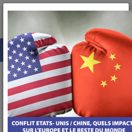
Podcasts
Flash Info – Portugal
Flash Infos : JMJ, la grève des policiers se précise
Flash Infos : JMJ, la
grève des policiers
se précise
05 JUIN 2023
ÉCOUTER LE PODCAST
TÉLÉCHARGER LE PODCAST
Les chefs de la police envisagent un arrêt d’activité
pendant la JMJ.