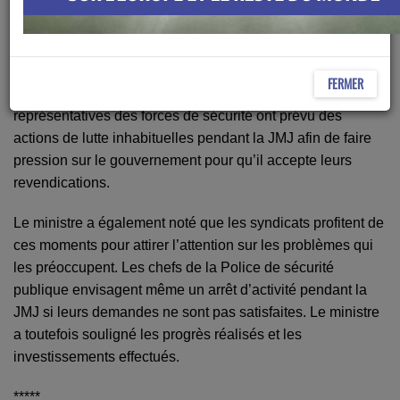
Le ministre de l’Intérieur a exprimé son respect envers les
protestations annoncées par les forces de sécurité lors de
la Journée mondiale de la jeunesse (JMJ), tout en affirmant
sa confiance dans leur patriotisme et en soulignant
FERMER
qu’elles ne nuiront pas au pays. Les organisations
représentatives des forces de sécurité ont prévu des
actions de lutte inhabituelles pendant la JMJ afin de faire
pression sur le gouvernement pour qu’il accepte leurs
revendications.
Le ministre a également noté que les syndicats profitent de
ces moments pour attirer l’attention sur les problèmes qui
les préoccupent. Les chefs de la Police de sécurité
publique envisagent même un arrêt d’activité pendant la
JMJ si leurs demandes ne sont pas satisfaites. Le ministre
a toutefois souligné les progrès réalisés et les
investissements effectués.
*****