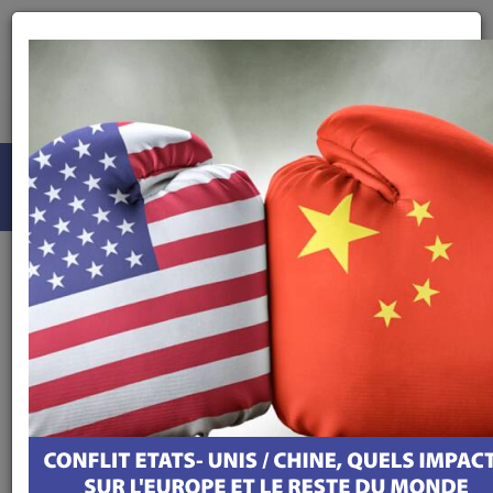
Podcasts
Automobilistique
Renault Kangoo
Renault Kangoo
24 MAI 2021
ÉCOUTER LE PODCAST
TÉLÉCHARGER LE PODCAST
Bonjour, bonjour à toutes et à tous,
Vous savez quoi ? Je sens l’écart de conduite qui
sommeille en vous, cette envie d’interdit, ce désir
d’incartade, ça tombe bien… aujourd’hui je vous ai préparé