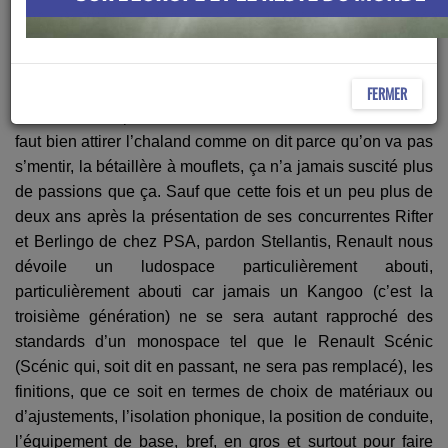
une chronique très… particulière. Aujourd’hui, je vais vous
parler de la nouvelle Renault Kangoo.
Alors je ne dis pas que mon intro ne survend pas un peu le
FERMER
nouveau ludospace de Renault, mais bon, ben oui, mais
faut bien attirer l’chaland comme on dit parce qu’on va pas
s’mentir, la bétaillère à mouflets, ça n’a jamais suscité plus
de passions que ça. Sauf que cette fois et un peu plus de
deux ans après la présentation de ses concurrentes Rifter
et Berlingo de chez PSA, pardon Stellantis, Renault nous
dévoile un ludospace particulièrement abouti,
particulièrement abouti car jamais un Kangoo (c’est la
troisième génération) ne se sera autant rapproché des
standards d’un monospace tel que le Renault Scénic
(Scénic qui, soit dit en passant, ne sera pas remplacé), les
finitions, que ce soit en termes de choix de matériaux ou
d’ajustements, l’isolation phonique, la position de conduite,
l’équipement de base, bref, en gros et surtout pour faire