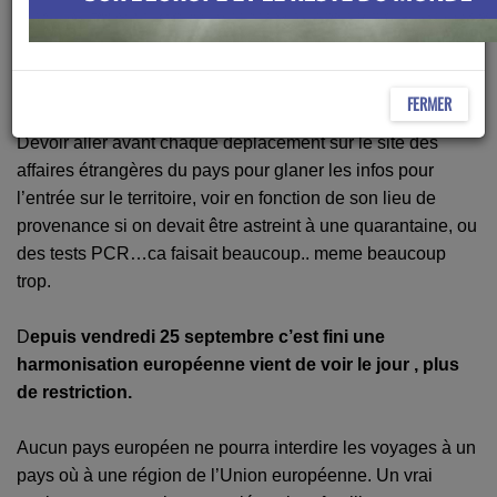
retrouver lorsqu’un ressortissant d’un pays européen
voulait se rendre dans un autre pays de l’espace
Schengen.
FERMER
Devoir aller avant chaque déplacement sur le site des
affaires étrangères du pays pour glaner les infos pour
l’entrée sur le territoire, voir en fonction de son lieu de
provenance si on devait être astreint à une quarantaine, ou
des tests PCR…ca faisait beaucoup.. meme beaucoup
trop.
D
epuis vendredi 25 septembre c’est fini une
harmonisation européenne vient de voir le jour , plus
de restriction.
Aucun pays européen ne pourra interdire les voyages à un
pays où à une région de l’Union européenne. Un vrai