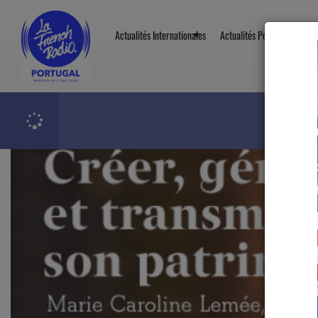
Actualités
Parlons Patrimoine
Parlons patrimoine 3.21 
Actualités Internationales
Actualités Portugal
Chr
Parlons patrimoine 3.21