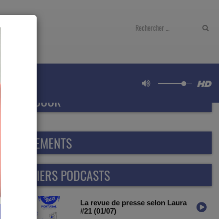
FACEBOOK
ÉVÈNEMENTS
DERNIERS PODCASTS
La revue de presse selon Laura
#21 (01/07)