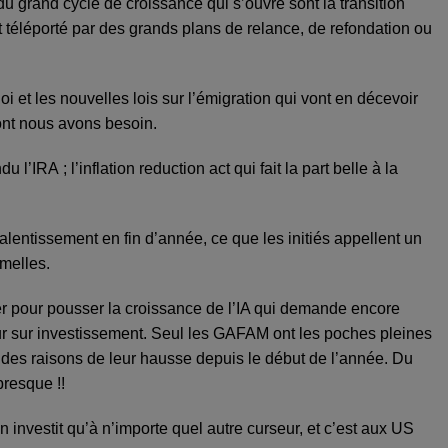
u grand cycle de croissance qui s’ouvre sont la transition
st téléporté par des grands plans de relance, de refondation ou
i et les nouvelles lois sur l’émigration qui vont en décevoir
dont nous avons besoin.
’IRA ; l’inflation reduction act qui fait la part belle à la
lentissement en fin d’année, ce que les initiés appellent un
amelles.
éfier pour pousser la croissance de l’IA qui demande encore
r sur investissement. Seul les GAFAM ont les poches pleines
 des raisons de leur hausse depuis le début de l’année. Du
presque !!
on investit qu’à n’importe quel autre curseur, et c’est aux US