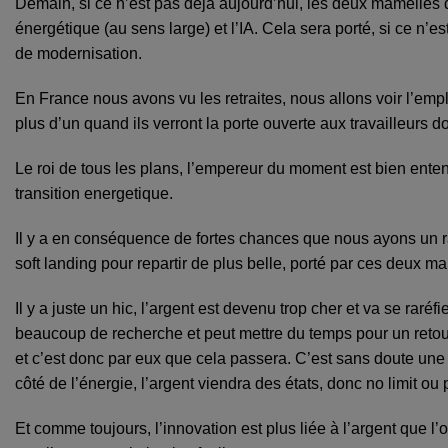
Demain, si ce n’est pas déjà aujourd’hui, les deux mamelles d
énergétique (au sens large) et l’IA. Cela sera porté, si ce n’e
de modernisation.
En France nous avons vu les retraites, nous allons voir l’emplo
plus d’un quand ils verront la porte ouverte aux travailleurs 
Le roi de tous les plans, l’empereur du moment est bien entendu l
transition energetique.
Il y a en conséquence de fortes chances que nous ayons un ra
soft landing pour repartir de plus belle, porté par ces deux m
Il y a juste un hic, l’argent est devenu trop cher et va se rar
beaucoup de recherche et peut mettre du temps pour un retou
et c’est donc par eux que cela passera. C’est sans doute une
côté de l’énergie, l’argent viendra des états, donc no limit ou 
Et comme toujours, l’innovation est plus liée à l’argent que l’